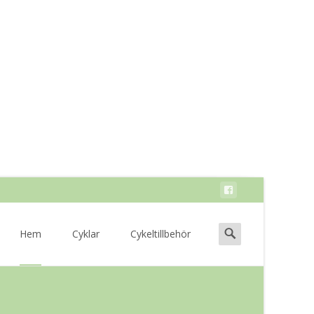
Skip
to
Search
Hem
Cyklar
Cykeltillbehör
content
for: