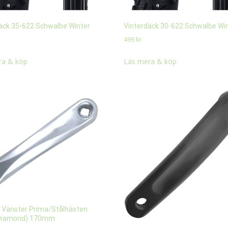
äck 35-622 Schwalbe Winter
Vinterdäck 30-622 Schwalbe Wi
499
kr
ra & köp
Läs mera & köp
Vänster Prima/Stålhästen
(Diamond) 170mm