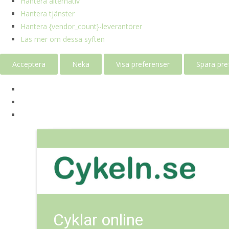
Hantera alternativ
Hantera tjänster
Hantera {vendor_count}-leverantörer
Läs mer om dessa syften
Acceptera
Neka
Visa preferenser
Spara pre
Cyklar online