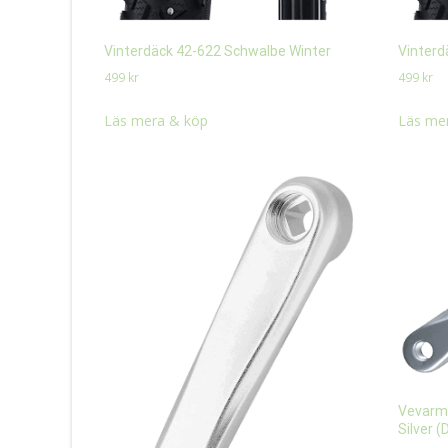
Vinterdäck 42-622 Schwalbe Winter
Vinterd
499
kr
499
kr
Läs mera & köp
Läs me
Vevarm 
Silver 