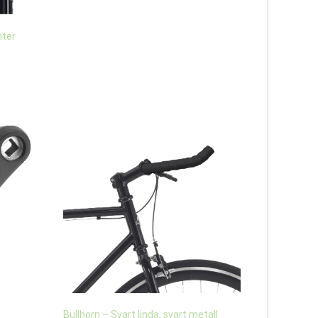
nter
Bullhorn – Svart linda, svart metall