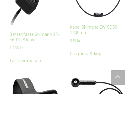
Kabel Shimano EW-SD50
1400mm
Batterifäste Shimano BT-
E6010 Steps
349
kr
1 399
kr
Läs mera & köp
Läs mera & köp
Hastighetssensor Shimano