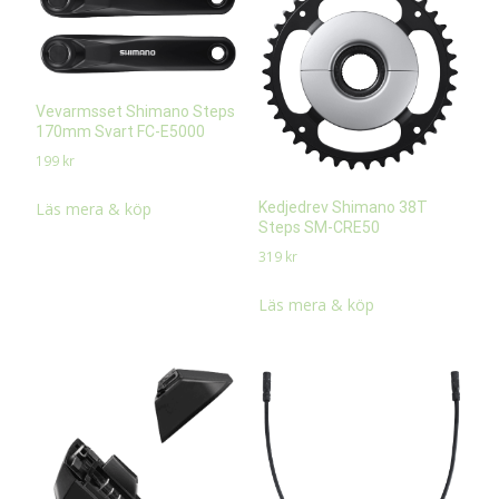
Vevarmsset Shimano Steps
170mm Svart FC-E5000
199
kr
Kedjedrev Shimano 38T
Läs mera & köp
Steps SM-CRE50
319
kr
Läs mera & köp