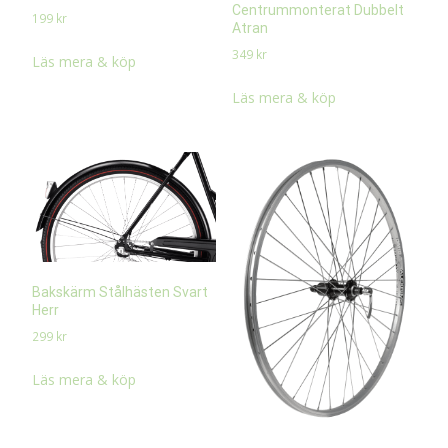
Centrummonterat Dubbelt
199
kr
Atran
349
kr
Läs mera & köp
Läs mera & köp
Bakskärm Stålhästen Svart
Herr
299
kr
Läs mera & köp