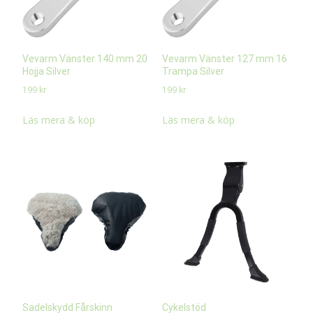
Vevarm Vänster 140 mm 20
Vevarm Vänster 127 mm 16
Hojja Silver
Trampa Silver
199
kr
199
kr
Läs mera & köp
Läs mera & köp
Sadelskydd Fårskinn
Cykelstöd