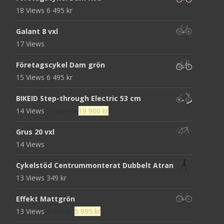
18 Views
6 495
kr
Galant 8 vxl
17 Views
Företagscykel Dam grön
15 Views
6 495
kr
BIKEID Step-through Electric 53 cm
Det
Det
14 Views
25 000
kr
19 900
kr
ursprungliga
nuvarande
Grus 20 vxl
priset
priset
14 Views
var:
är:
25
19
Cykelstöd Centrummonterat Dubbelt Atran
000 kr.
900 kr.
13 Views
349
kr
Effekt Mattgrön
Det
Det
13 Views
7 495
kr
5 995
kr
ursprungliga
nuvarande