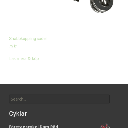
Snabbkoppling sadel
79
kr
Läs mera & köp
Search
for:
Cyklar
Företagscykel Dam Röd