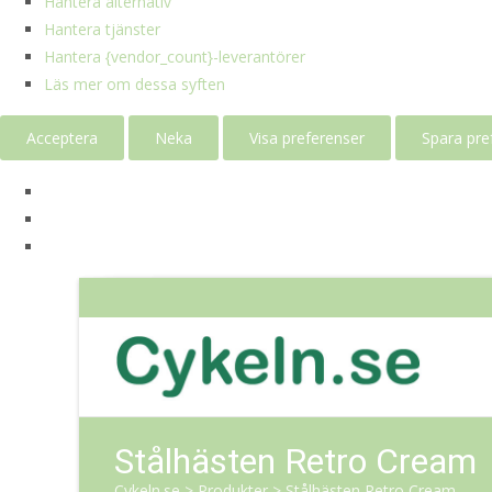
Hantera alternativ
Hantera tjänster
Hantera {vendor_count}-leverantörer
Läs mer om dessa syften
Acceptera
Neka
Visa preferenser
Spara pre
Stålhästen Retro Cream
Cykeln.se
>
Produkter
>
Stålhästen Retro Cream