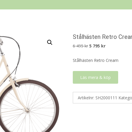
Stålhästen Retro Cre
Det
Det
6 495
kr
5 795
kr
ursprungliga
nuvarande
Stålhästen Retro Cream
priset
priset
var:
är:
6
5
Läs mera & köp
495 kr.
795 kr.
Artikelnr:
SH2000111
Katego