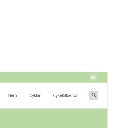
Skip
to
Search
Hem
Cyklar
Cykeltillbehör
content
for: