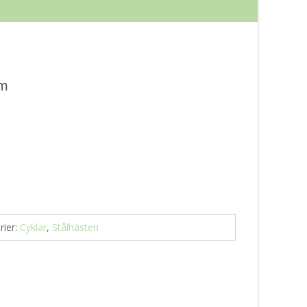
am
rier:
Cyklar
,
Stålhästen