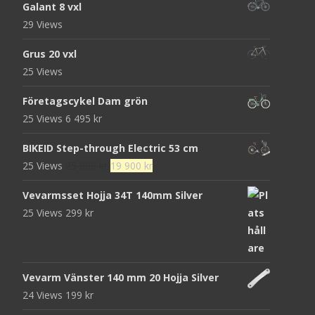
Galant 8 vxl
29 Views
Grus 20 vxl
25 Views
Företagscykel Dam grön
25 Views
6 495
kr
BIKEID Step-through Electric 53 cm
Det
Det
25 Views
25 000
kr
19 900
kr
ursprungliga
nuvarande
Vevarmsset Hojja 34T 140mm Silver
priset
priset
25 Views
299
kr
var:
är:
25
19
000 kr.
900 kr.
Vevarm Vänster 140 mm 20 Hojja Silver
24 Views
199
kr