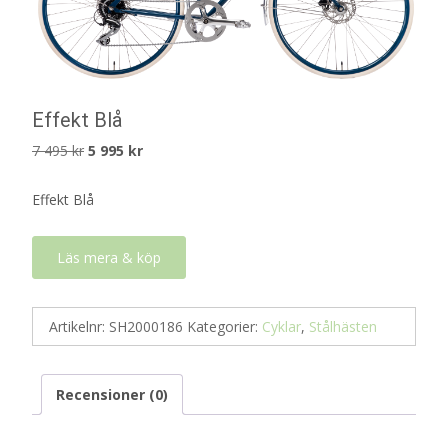
Effekt Blå
Det
Det
7 495
kr
5 995
kr
ursprungliga
nuvarande
Effekt Blå
priset
priset
var:
är:
7
5
Läs mera & köp
495 kr.
995 kr.
Artikelnr:
SH2000186
Kategorier:
Cyklar
,
Stålhästen
Recensioner (0)