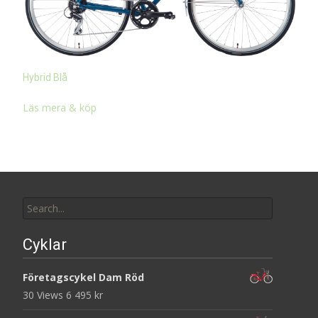
Hybrid Blå
Läs mera & köp
Search
for:
Cyklar
Företagscykel Dam Röd
30 Views
6 495
kr