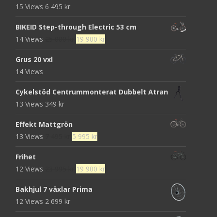
15 Views
6 495
kr
BIKEID Step-through Electric 53 cm
Det
Det
14 Views
25 000
kr
19 900
kr
ursprungliga
nuvarande
Grus 20 vxl
priset
priset
14 Views
var:
är:
25
19
Cykelstöd Centrummonterat Dubbelt Atran
000 kr.
900 kr.
13 Views
349
kr
Effekt Mattgrön
Det
Det
13 Views
7 495
kr
5 995
kr
ursprungliga
nuvarande
Frihet
priset
priset
Det
Det
12 Views
23 995
kr
19 900
kr
var:
är:
ursprungliga
nuvarande
7
5
Bakhjul 7 växlar Prima
priset
priset
495 kr.
995 kr.
12 Views
2 699
kr
var:
är:
23
19