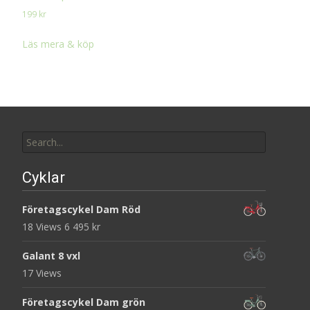
199
kr
Läs mera & köp
Search
for:
Cyklar
Företagscykel Dam Röd
18 Views
6 495
kr
Galant 8 vxl
17 Views
Företagscykel Dam grön