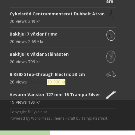
Cykelstöd Centrummonterat Dubbelt Atran
20 Views
349
kr
Bakhjul 7 växlar Prima
20 Views
2 699
kr
Bakhjul 0 växlar Stålhästen
20 Views
799
kr
BIKEID Step-through Electric 53 cm
Det
Det
20 Views
25 000
kr
19 900
kr
ursprungliga
nuvarande
Vevarm Vänster 127 mm 16 Trampa Silver
priset
priset
19 Views
199
kr
var:
är:
25
19
Copyright © Cykeln.se
Powered by WordPress
, Theme
i-craft
by TemplatesNext.
000 kr.
900 kr.