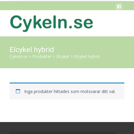
Elcykel hybrid
Cykeln.se
>
Produkter
>
Elcykel
>
Elcykel hybrid
Inga produkter hittades som motsvarar ditt val.
Search