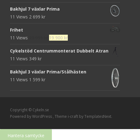
ursprungliga
nuvarande
Bakhjul 7 växlar Prima
priset
priset
11 Views
2 699
kr
var:
är:
25
19
Frihet
000 kr.
900 kr.
Det
Det
11 Views
23 995
kr
19 900
kr
ursprungliga
nuvarande
Cykelstöd Centrummonterat Dubbelt Atran
priset
priset
11 Views
349
kr
var:
är:
23
19
Bakhjul 3 växlar Prima/Stålhästen
995 kr.
900 kr.
11 Views
1 599
kr
Copyright © Cykeln.se
Powered by WordPress
, Theme
i-craft
by TemplatesNext.
Hantera samtycke