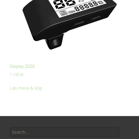
Display 2020
1 195
kr
Läs mera & köp
Search
for: