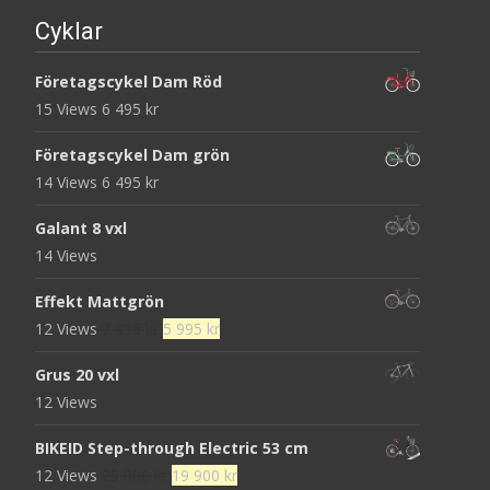
Cyklar
Företagscykel Dam Röd
15 Views
6 495
kr
Företagscykel Dam grön
14 Views
6 495
kr
Galant 8 vxl
14 Views
Effekt Mattgrön
Det
Det
12 Views
7 495
kr
5 995
kr
ursprungliga
nuvarande
Grus 20 vxl
priset
priset
12 Views
var:
är:
7
5
BIKEID Step-through Electric 53 cm
495 kr.
995 kr.
Det
Det
12 Views
25 000
kr
19 900
kr