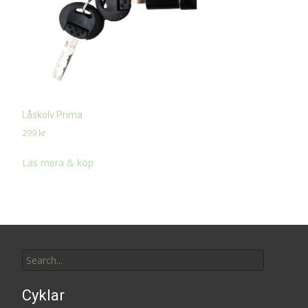
Låskolv Prima
299
kr
Läs mera & köp
Search
for:
Cyklar