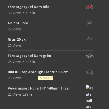
Företagscykel Dam Röd
30 Views
6 495
kr
Galant 8 vxl
29 Views
Grus 20 vxl
25 Views
Företagscykel Dam grön
25 Views
6 495
kr
BIKEID Step-through Electric 53 cm
Det
Det
25 Views
25 000
kr
19 900
kr
ursprungliga
nuvarande
Vevarmsset Hojja 34T 140mm Silver
priset
priset
25 Views
299
kr
var:
är:
25
19
000 kr.
900 kr.