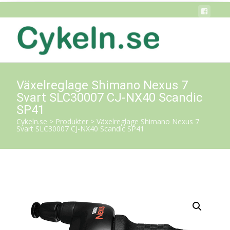
Växelreglage Shimano Nexus 7
Svart SLC30007 CJ-NX40 Scandic
SP41
Cykeln.se
>
Produkter
>
Växelreglage Shimano Nexus 7
Svart SLC30007 CJ-NX40 Scandic SP41