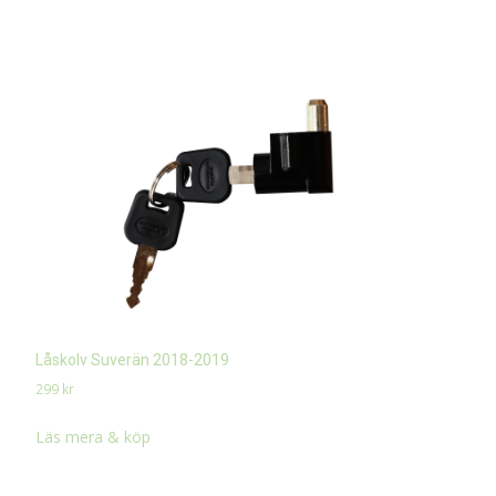
Låskolv Suverän 2018-2019
299
kr
Läs mera & köp