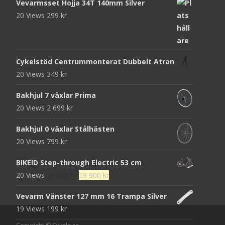
Vevarmsset Hojja 34T 140mm Silver
20 Views
299
kr
Cykelstöd Centrummonterat Dubbelt Atran
20 Views
349
kr
Bakhjul 7 växlar Prima
20 Views
2 699
kr
Bakhjul 0 växlar Stålhästen
20 Views
799
kr
BIKEID Step-through Electric 53 cm
Det
Det
20 Views
25 000
kr
19 900
kr
ursprungliga
nuvarande
Vevarm Vänster 127 mm 16 Trampa Silver
priset
priset
19 Views
199
kr
var:
är:
25
19