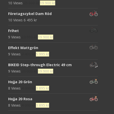
Det
Det
10 Views
25 000
kr
19 900
kr
ursprungliga
nuvarande
Företagscykel Dam Röd
priset
priset
10 Views
6 495
kr
var:
är:
25
19
Frihet
000 kr.
900 kr.
Det
Det
9 Views
23 995
kr
19 900
kr
ursprungliga
nuvarande
Effekt Mattgrön
priset
priset
Det
Det
9 Views
7 495
kr
5 995
kr
var:
är:
ursprungliga
nuvarande
23
19
BIKEID Step-through Electric 49 cm
priset
priset
995 kr.
900 kr.
Det
Det
9 Views
25 000
kr
19 900
kr
var:
är:
ursprungliga
nuvarande
7
5
Hojja 20 Grön
priset
priset
495 kr.
995 kr.
Det
Det
8 Views
4 395
kr
3 895
kr
var:
är:
ursprungliga
nuvarande
25
19
Hojja 20 Rosa
priset
priset
000 kr.
900 kr.
Det
Det
8 Views
4 395
kr
3 895
kr
var:
är:
ursprungliga
nuvarande
4
3