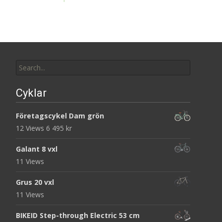
Search
for:
Cyklar
Företagscykel Dam grön
12 Views
6 495
kr
Galant 8 vxl
11 Views
Grus 20 vxl
11 Views
BIKEID Step-through Electric 53 cm