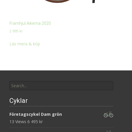
Framhjul Aikema 2020
2 995
kr
Läs mera & köp
Search
for:
Cyklar
Företagscykel Dam grön
13 Views
6 495
kr