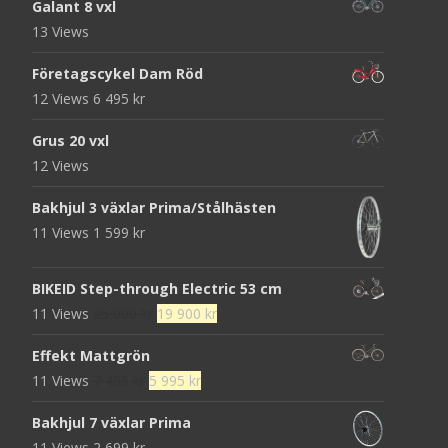
Galant 8 vxl
13 Views
Företagscykel Dam Röd
12 Views
6 495
kr
Grus 20 vxl
12 Views
Bakhjul 3 växlar Prima/Stålhästen
11 Views
1 599
kr
BIKEID Step-through Electric 53 cm
Det
Det
11 Views
25 000
kr
19 900
kr
ursprungliga
nuvarande
Effekt Mattgrön
priset
priset
Det
Det
11 Views
7 495
kr
5 995
kr
var:
är:
ursprungliga
nuvarande
25
19
Bakhjul 7 växlar Prima
priset
priset
000 kr.
900 kr.
11 Views
2 699
kr