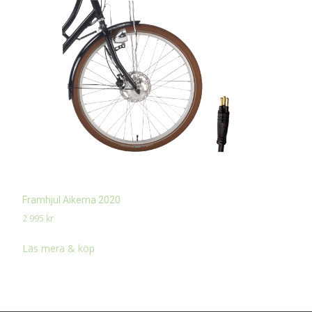
Framhjul Aikema 2020
2 995
kr
Läs mera & köp