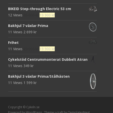
7
5
BIKEID Step-through Electric 53 cm
495 kr.
995 kr.
Det
Det
12 Views
25 000
kr
19 900
kr
ursprungliga
nuvarande
Bakhjul 7 växlar Prima
priset
priset
11 Views
2 699
kr
var:
är:
25
19
Frihet
000 kr.
900 kr.
Det
Det
11 Views
23 995
kr
19 900
kr
ursprungliga
nuvarande
Cykelstöd Centrummonterat Dubbelt Atran
priset
priset
11 Views
349
kr
var:
är:
23
19
Bakhjul 3 växlar Prima/Stålhästen
995 kr.
900 kr.
11 Views
1 599
kr
Copyright © Cykeln.se
Powered by WordPress
, Theme
i-craft
by TemplatesNext.