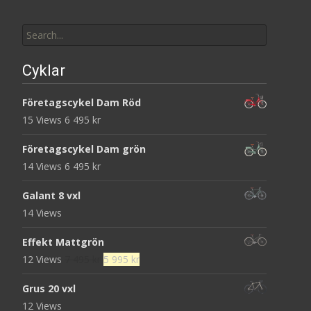
Search
for:
Cyklar
Företagscykel Dam Röd
15 Views
6 495
kr
Företagscykel Dam grön
14 Views
6 495
kr
Galant 8 vxl
14 Views
Effekt Mattgrön
Det
Det
12 Views
7 495
kr
5 995
kr
ursprungliga
nuvarande
Grus 20 vxl
priset
priset
12 Views
var:
är: