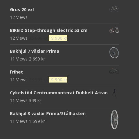
ursprungliga
nuvarande
Grus 20 vxl
priset
priset
12 Views
var:
är:
7
5
BIKEID Step-through Electric 53 cm
495 kr.
995 kr.
Det
Det
12 Views
25 000
kr
19 900
kr
ursprungliga
nuvarande
Bakhjul 7 växlar Prima
priset
priset
11 Views
2 699
kr
var:
är:
25
19
Frihet
000 kr.
900 kr.
Det
Det
11 Views
23 995
kr
19 900
kr
ursprungliga
nuvarande
Cykelstöd Centrummonterat Dubbelt Atran
priset
priset
11 Views
349
kr
var:
är:
23
19
Bakhjul 3 växlar Prima/Stålhästen
995 kr.
900 kr.
11 Views
1 599
kr