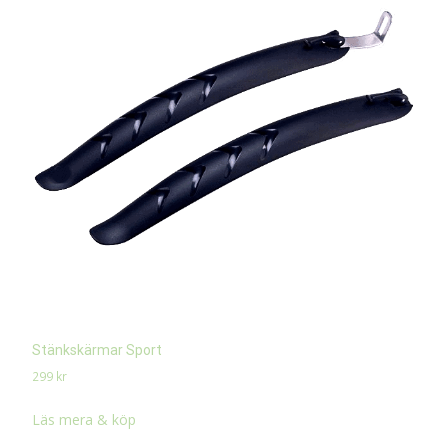
Stänkskärmar Sport
299
kr
Läs mera & köp