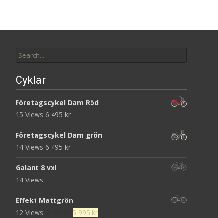
Search
for:
Cyklar
Företagscykel Dam Röd
15 Views
6 495
kr
Företagscykel Dam grön
14 Views
6 495
kr
Galant 8 vxl
14 Views
Effekt Mattgrön
Det
Det
12 Views
7 495
kr
5 995
kr