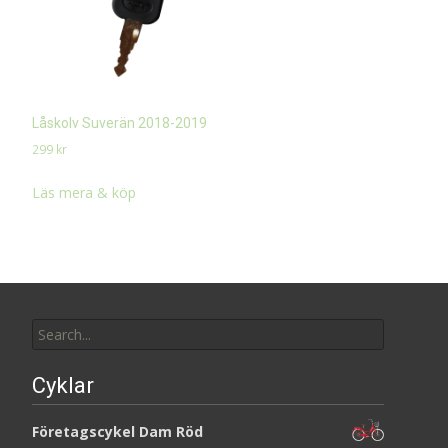
Låskolv Suverän 2018-2019
299
kr
Läs mera & köp
Search
for:
Cyklar
Företagscykel Dam Röd