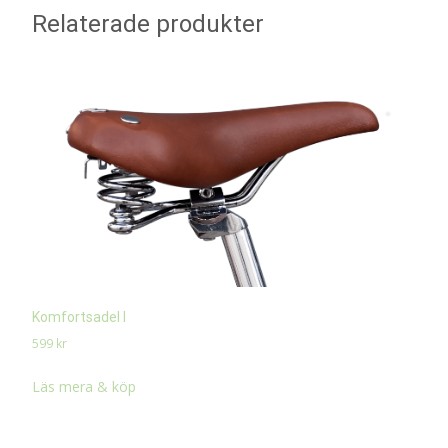
Relaterade produkter
Komfortsadel l
599
kr
Läs mera & köp