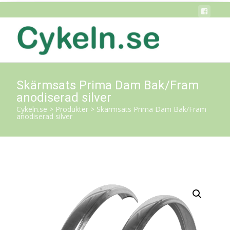
Skärmsats Prima Dam Bak/Fram
anodiserad silver
Cykeln.se
>
Produkter
>
Skärmsats Prima Dam Bak/Fram
anodiserad silver