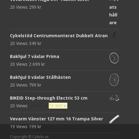
20 Views
299
kr
Cykelstöd Centrummonterat Dubbelt Atran
20 Views
349
kr
Bakhjul 7 växlar Prima
20 Views
2 699
kr
Bakhjul 0 växlar Stålhästen
20 Views
799
kr
BIKEID Step-through Electric 53 cm
Det
Det
20 Views
25 000
kr
19 900
kr
ursprungliga
nuvarande
Vevarm Vänster 127 mm 16 Trampa Silver
priset
priset
19 Views
199
kr
var:
är:
25
19
Copyright © Cykeln.se