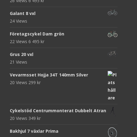
26 Views
6 495
kr
Galant 8 vxl
24 Views
Företagscykel Dam grön
22 Views
6 495
kr
Grus 20 vxl
21 Views
Vevarmsset Hojja 34T 140mm Silver
20 Views
299
kr
Cykelstöd Centrummonterat Dubbelt Atran
20 Views
349
kr
Bakhjul 7 växlar Prima