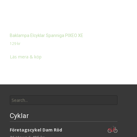
Baklampa Elcyklar Spanniga PIXEO XE
129
kr
Läs mera & köp
Search
for:
Cyklar
Företagscykel Dam Röd